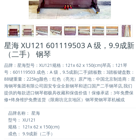
星海 XU121 601119503 A 级，9.9成新
（二手） 钢琴
品牌：星海型号：XU121规格：121x 62 x 150(cm)琴高：121琴
号：601119503 成色：A 级，9.5成新(二手)踏板数：3踏板键盘数：
88键重量：225kg颜色：红色（亮光）原产地：中国北京制造商：星
海钢琴集团有限公司固安专业全新钢琴和进口国产二手钢琴店,我们
提供的每款进口钢琴都极具收藏和保值价值！保修承诺：3年免费保
修+终身维护免费送货（限廊坊北京地区）钢琴凳钢琴罩机械或
品牌名称：
星海
型号：
XU121
规格：
121x 62 x 150(cm)
成色：
9.9成新（二手）