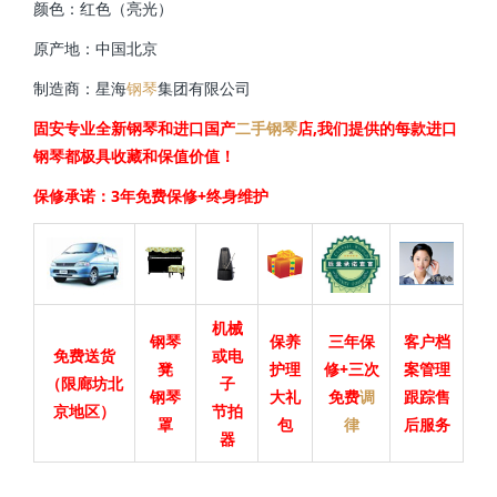
颜色：红色（亮光）
原产地：中国北京
制造商：星海
钢琴
集团有限公司
固安专业全新钢琴和进口国产
二手钢琴
店,我们提供的每款进口
钢琴都极具收藏和保值价值！
保修承诺：3年免费保修+终身维护
机械
钢琴
保养
三年保
客户档
免费送货
或电
凳
护理
修+三次
案管理
（限廊坊北
子
钢琴
大礼
免费
调
跟踪售
京地区）
节拍
罩
包
律
后服务
器