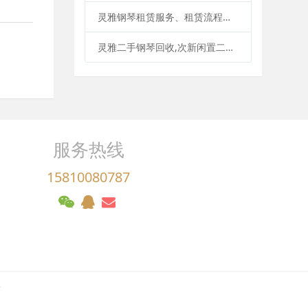
灵雅钢琴租赁服务、租赁流程、退租流程、续租购买、租赁价格等
灵雅二手钢琴回收,次新闲置二手钢琴回收,专业二手旧钢琴回收，联系人黄经理：13911741970（微信同号）
服务热线
15810080787
号