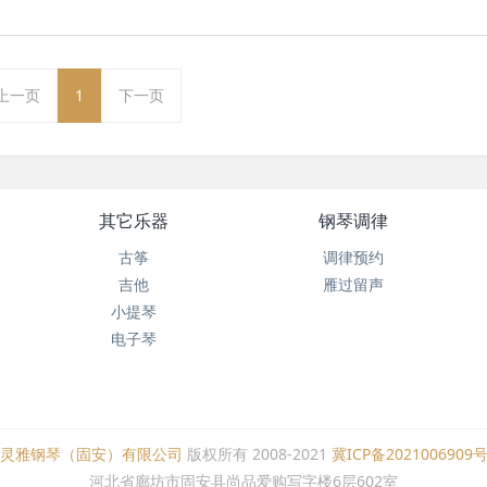
上一页
1
下一页
其它乐器
钢琴调律
古筝
调律预约
吉他
雁过留声
小提琴
电子琴
灵雅钢琴（固安）有限公司
版权所有 2008-2021
冀ICP备2021006909
河北省廊坊市固安县尚品爱购写字楼6层602室